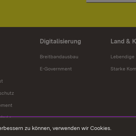
Digitalisierung
Land & 
Breitbandausbau
Lebendige
E-Government
Starke Ko
st
schutz
ement
chutz
erbessern zu können, verwenden wir Cookies.