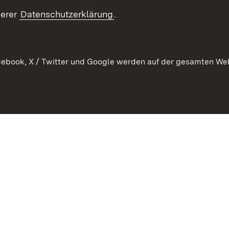
echt
serer
Datenschutzerklärung
.
ebook, X / Twitter und Google werden auf der gesamten Webs
Kontakt
Datenschutz
Barrierefreiheit