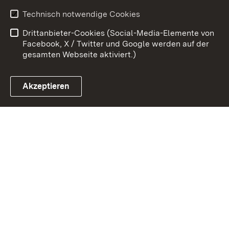
Kontakt
Datenschutz
Technisch notwendige Cookies
Barrierefreiheit
Benutzungshinweise
Drittanbieter-Cookies (Social-Media-Elemente von
Impressum
Cookies
Facebook, X / Twitter und Google werden auf der
gesamten Webseite aktiviert.)
Akzeptieren
Link zum Landesportal