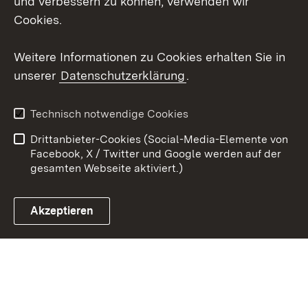
und verbessern zu können, verwenden wir
X / Twitter
Cookies.
Youtube
Weitere Informationen zu Cookies erhalten Sie in
unserer
Datenschutzerklärung
.
Zum 
Kontakt
Datenschutz
Technisch notwendige Cookies
Barrierefreiheit
Benutzungshinweise
Drittanbieter-Cookies (Social-Media-Elemente von
Impressum
Cookies
Facebook, X / Twitter und Google werden auf der
gesamten Webseite aktiviert.)
Akzeptieren
Link zum Landesportal