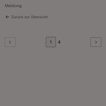
Meldung
Zurück zur Übersicht
Zur Seite
1
Zur letzten Seite
4
Zurück
Weiter