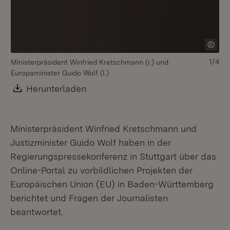
1/4
Ministerpräsident Winfried Kretschmann (r.) und
Mi
Europaminister Guido Wolf (l.)
Eur
Re
Download:
Herunterladen
(Öffnet in neuem Fenster)
Ministerpräsident Winfried Kretschmann und
Justizminister Guido Wolf haben in der
Regierungspressekonferenz in Stuttgart über das
Online-Portal zu vorbildlichen Projekten der
Europäischen Union (EU) in Baden-Württemberg
berichtet und Fragen der Journalisten
beantwortet.