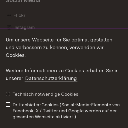
Social Media
Flickr
Instagram
Um unsere Webseite für Sie optimal gestalten
Social Wall
und verbessern zu können, verwenden wir
X / Twitter
Cookies.
Youtube
Weitere Informationen zu Cookies erhalten Sie in
unserer
Datenschutzerklärung
.
Zum 
Kontakt
Datenschutz
Technisch notwendige Cookies
Barrierefreiheit
Benutzungshinweise
Drittanbieter-Cookies (Social-Media-Elemente von
Impressum
Cookies
Facebook, X / Twitter und Google werden auf der
gesamten Webseite aktiviert.)