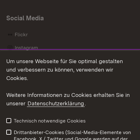
Social Media
Flickr
Instagram
Um unsere Webseite für Sie optimal gestalten
Social Wall
und verbessern zu können, verwenden wir
X / Twitter
Cookies.
Youtube
Weitere Informationen zu Cookies erhalten Sie in
unserer
Datenschutzerklärung
.
Zum 
Kontakt
Datenschutz
Technisch notwendige Cookies
Barrierefreiheit
Benutzungshinweise
Drittanbieter-Cookies (Social-Media-Elemente von
Impressum
Cookies
Facebook, X / Twitter und Google werden auf der