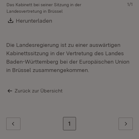
1/1
Das Kabinett bei seiner Sitzung in der
Landesvertretung in Brüssel
Download:
Herunterladen
(Öffnet in neuem Fenster)
Die Landesregierung ist zu einer auswärtigen
Kabinettssitzung in der Vertretung des Landes
Baden-Württemberg bei der Europäischen Union
in Brüssel zusammengekommen.
Zurück zur Übersicht
Zur letzten Seite
1
Zurück
Weiter