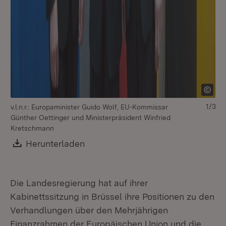
1/3
v.l.n.r.: Europaminister Guido Wolf, EU-Kommissar
Günther Oettinger und Ministerpräsident Winfried
Kretschmann
Download:
Herunterladen
(Öffnet in neuem Fenster)
Die Landesregierung hat auf ihrer
Kabinettssitzung in Brüssel ihre Positionen zu den
Verhandlungen über den Mehrjährigen
Finanzrahmen der Europäischen Union und die