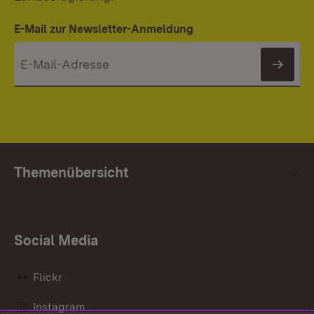
E-Mail zur Newsletter-Anmeldung
News
Themenübersicht
Social Media
Flickr
Instagram