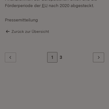
Förderperiode der
EU
nach 2020 abgesteckt.
Pressemitteilung
Zurück zur Übersicht
Zur Seite
1
Zur letzten Seite
3
Zurück
Weiter