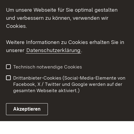
Um unsere Webseite für Sie optimal gestalten
Social Wall
und verbessern zu können, verwenden wir
X / Twitter
Cookies.
Youtube
Weitere Informationen zu Cookies erhalten Sie in
unserer
Datenschutzerklärung
.
Zum 
Kontakt
Datenschutz
Technisch notwendige Cookies
Barrierefreiheit
Benutzungshinweise
Drittanbieter-Cookies (Social-Media-Elemente von
Impressum
Cookies
Facebook, X / Twitter und Google werden auf der
gesamten Webseite aktiviert.)
Akzeptieren
Link zum Landesportal