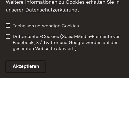
Weitere Informationen zu Cookies erhalten Sie in
unserer
Datenschutzerklärung
.
Zum 
Kontakt
Datenschutz
Technisch notwendige Cookies
Barrierefreiheit
Benutzungshinweise
Drittanbieter-Cookies (Social-Media-Elemente von
Impressum
Cookies
Facebook, X / Twitter und Google werden auf der
gesamten Webseite aktiviert.)
Akzeptieren
Link zum Landesportal