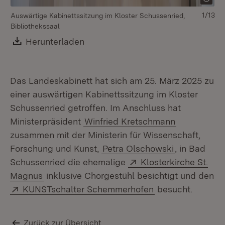
1/13
Auswärtige Kabinettssitzung im Kloster Schussenried,
Au
Bibliothekssaal
Bi
Download:
Herunterladen
(Öffnet in neuem Fenster)
Das Landeskabinett hat sich am 25. März 2025 zu
einer auswärtigen Kabinettssitzung im Kloster
Schussenried getroffen. Im Anschluss hat
Ministerpräsident
Winfried Kretschmann
zusammen mit der Ministerin für Wissenschaft,
Forschung und Kunst,
Petra Olschowski
, in Bad
Extern:
Schussenried die ehemalige
Klosterkirche St.
(Öffnet in neuem Fenster)
Magnus
inklusive Chorgestühl besichtigt und den
Extern:
(Öffnet in neuem
KUNSTschalter Schemmerhofen
besucht.
Zurück zur Übersicht