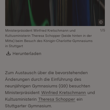
1/5
Ministerpräsident Winfried Kretschmann und
Mi
Kultusministerin Theresa Schopper (beide hinten in der
Ku
Mitte) beim Besuch des Königin-Charlotte-Gymnasiums
de
in Stuttgart
Download:
Herunterladen
(Öffnet in neuem Fenster)
Zum Austausch über die bevorstehenden
Änderungen durch die Einführung des
neunjährigen Gymnasiums (G9) besuchten
Ministerpräsident
Winfried Kretschmann
und
Kultusministerin
Theresa Schopper
ein
Stuttgarter Gymnasium.