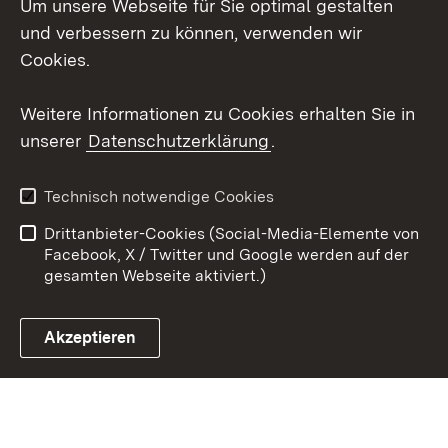
Um unsere Webseite für Sie optimal gestalten
Social Wall
und verbessern zu können, verwenden wir
X / Twitter
Cookies.
Youtube
Weitere Informationen zu Cookies erhalten Sie in
unserer
Datenschutzerklärung
.
Zum 
Kontakt
Datenschutz
Technisch notwendige Cookies
Barrierefreiheit
Benutzungshinweise
Drittanbieter-Cookies (Social-Media-Elemente von
Impressum
Cookies
Facebook, X / Twitter und Google werden auf der
gesamten Webseite aktiviert.)
Akzeptieren
Link zum Landesportal