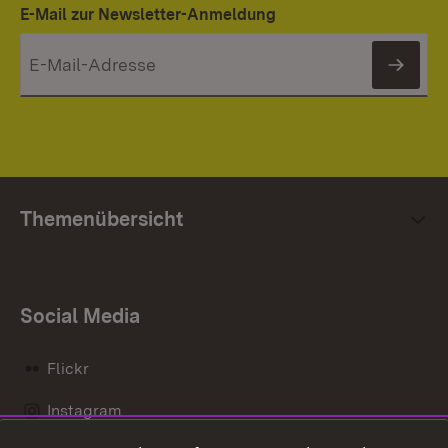
E-Mail zur Newsletter-Anmeldung
News
Themenübersicht
Social Media
Flickr
Instagram