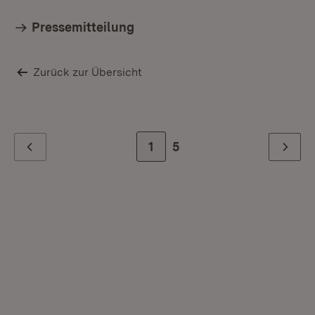
Pressemitteilung
Zurück zur Übersicht
Zur Seite
1
Zur letzten Seite
5
Zurück
Weiter