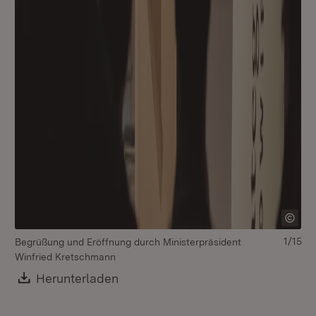
1/15
Begrüßung und Eröffnung durch Ministerpräsident
Be
Winfried Kretschmann
Wi
Download:
Herunterladen
(Öffnet in neuem Fenster)