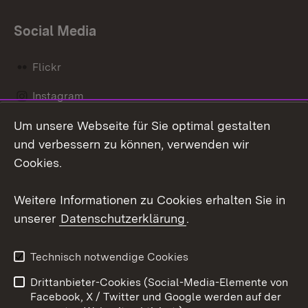
Social Media
Flickr
Instagram
Um unsere Webseite für Sie optimal gestalten
Social Wall
und verbessern zu können, verwenden wir
X / Twitter
Cookies.
Youtube
Weitere Informationen zu Cookies erhalten Sie in
unserer
Datenschutzerklärung
.
Zum 
Kontakt
Datenschutz
Technisch notwendige Cookies
Barrierefreiheit
Benutzungshinweise
Drittanbieter-Cookies (Social-Media-Elemente von
Impressum
Cookies
Facebook, X / Twitter und Google werden auf der