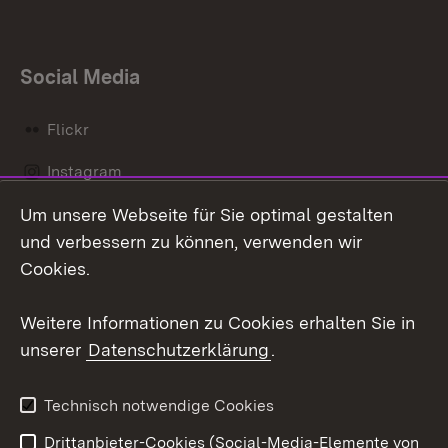
Social Media
Flickr
Instagram
Um unsere Webseite für Sie optimal gestalten
Social Wall
und verbessern zu können, verwenden wir
X / Twitter
Cookies.
Youtube
Weitere Informationen zu Cookies erhalten Sie in
unserer
Datenschutzerklärung
.
Zum 
Kontakt
Datenschutz
Technisch notwendige Cookies
Barrierefreiheit
Benutzungshinweise
Drittanbieter-Cookies (Social-Media-Elemente von
Impressum
Cookies