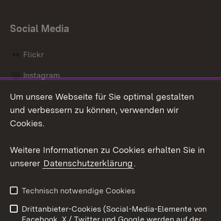
Social Media
Flickr
Instagram
Um unsere Webseite für Sie optimal gestalten
Social Wall
und verbessern zu können, verwenden wir
X / Twitter
Cookies.
Youtube
Weitere Informationen zu Cookies erhalten Sie in
unserer
Datenschutzerklärung
.
Zum 
Kontakt
Datenschutz
Technisch notwendige Cookies
Barrierefreiheit
Benutzungshinweise
Drittanbieter-Cookies (Social-Media-Elemente von
Impressum
Cookies
Facebook, X / Twitter und Google werden auf der