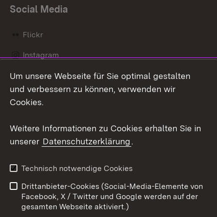
Social Media
Flickr
Instagram
Um unsere Webseite für Sie optimal gestalten
Social Wall
und verbessern zu können, verwenden wir
X / Twitter
Cookies.
Youtube
Weitere Informationen zu Cookies erhalten Sie in
unserer
Datenschutzerklärung
.
Zum 
Kontakt
Datenschutz
Technisch notwendige Cookies
Barrierefreiheit
Benutzungshinweise
Drittanbieter-Cookies (Social-Media-Elemente von
Impressum
Cookies
Facebook, X / Twitter und Google werden auf der
gesamten Webseite aktiviert.)