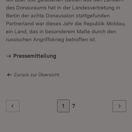
des Donauraums hat in der Landesvertretung in
Berlin der achte Donausalon stattgefunden.
Partnerland war dieses Jahr die Republik Moldau,
ein Land, das in besonderem Maße durch den
russischen Angriffskrieg betroffen ist.
Pressemitteilung
Zurück zur Übersicht
Zur Seite
1
Zur letzten Seite
7
Zurück
Weiter