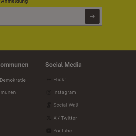
er-Anmeldung
Newsletter 
Kommunen
Social Media
Flickr
 Demokratie
mmunen
Instagram
Social Wall
X / Twitter
Youtube