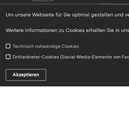
Verfassungss
Publikationen
Um unsere Webseite für Sie optimal gestalten und v
Datenschutz
Karriere
Glücksspielr
Weitere Informationen zu Cookies erhalten Sie in un
Waffenrecht
Technisch notwendige Cookies
Drittanbieter-Cookies (Social-Media-Elemente von Fac
Link zum Landesportal
Akzeptieren