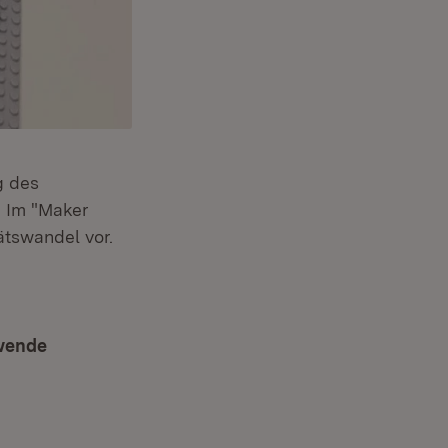
g des
. Im "Maker
ätswandel vor.
swende
(Öffnet in neuem Fenster)