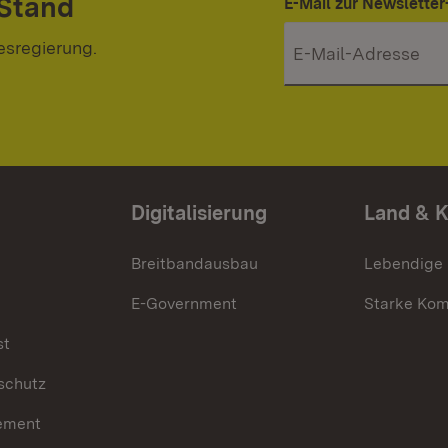
 Stand
E-Mail zur Newslett
esregierung.
Digitalisierung
Land & 
Breitbandausbau
Lebendige
E-Government
Starke Ko
st
schutz
ement