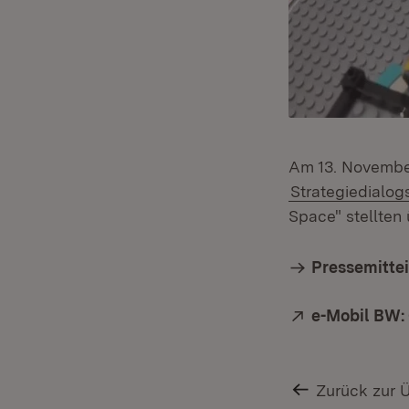
Am 13. November
Strategiedialo
Space" stellten
Pressemitte
Extern:
e-Mobil BW:
Zurück zur 