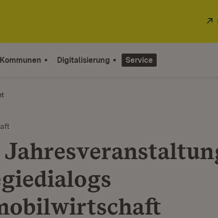
 Kommunen
Digitalisierung
Service
ht
aft
 Jahresveranstaltun
egiedialogs
obilwirtschaft