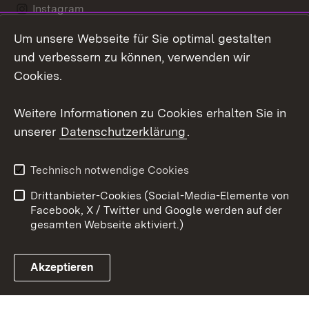
Instagram
Um unsere Webseite für Sie optimal gestalten
Social Wall
und verbessern zu können, verwenden wir
X / Twitter
Cookies.
Youtube
Weitere Informationen zu Cookies erhalten Sie in
unserer
Datenschutzerklärung
.
Zum 
Kontakt
Datenschutz
Technisch notwendige Cookies
Barrierefreiheit
Benutzungshinweise
Drittanbieter-Cookies (Social-Media-Elemente von
Impressum
Cookies
Facebook, X / Twitter und Google werden auf der
gesamten Webseite aktiviert.)
Akzeptieren
Link zum Landesportal