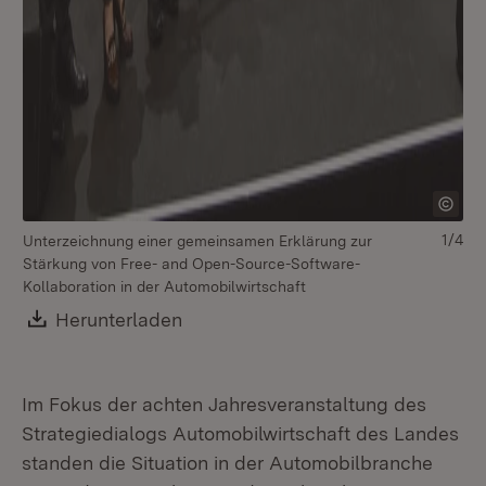
1/4
Unterzeichnung einer gemeinsamen Erklärung zur
Bl
Stärkung von Free- and Open-Source-Software-
Ja
Kollaboration in der Automobilwirtschaft
Au
Download:
Herunterladen
(Öffnet in neuem Fenster)
Im Fokus der achten Jahresveranstaltung des
Strategiedialogs Automobilwirtschaft des Landes
standen die Situation in der Automobilbranche