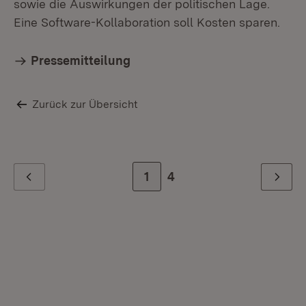
sowie die Auswirkungen der politischen Lage.
Eine Software-Kollaboration soll Kosten sparen.
Pressemitteilung
Zurück zur Übersicht
Zur Seite
1
Zur letzten Seite
4
Zurück
Weiter