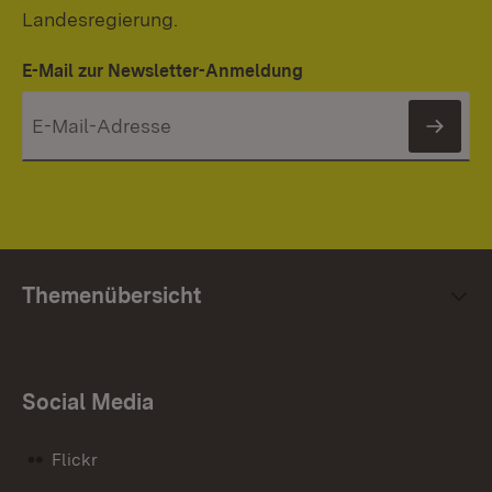
Landesregierung.
E-Mail zur Newsletter-Anmeldung
News
Themenübersicht
Social Media
Flickr