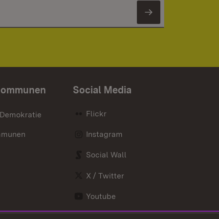
Newsletter 
Kommunen
Social Media
Flickr
 Demokratie
mmunen
Instagram
Social Wall
X / Twitter
Youtube