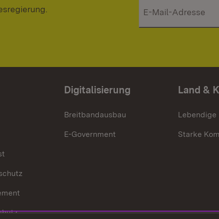
esregierung.
Digitalisierung
Land & 
Breitbandausbau
Lebendige
E-Government
Starke Ko
st
schutz
ement
chutz