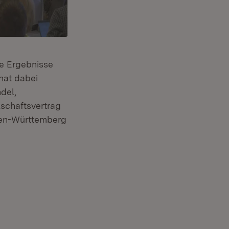
ie Ergebnisse
hat dabei
del,
lschaftsvertrag
aden-Württemberg