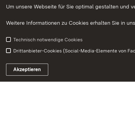
Publikationen
Um unsere Webseite für Sie optimal gestalten und v
Datenschutz
Karriere
Glücksspielr
Weitere Informationen zu Cookies erhalten Sie in un
Waffenrecht
Technisch notwendige Cookies
Drittanbieter-Cookies (Social-Media-Elemente von Fac
Link zum Landesportal
Akzeptieren