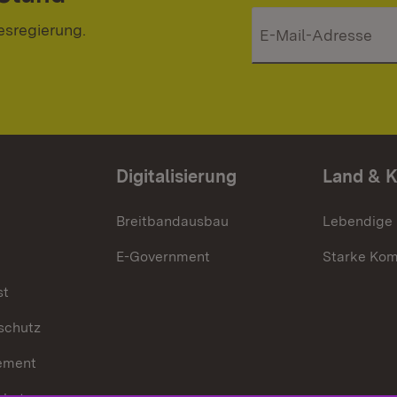
esregierung.
Digitalisierung
Land & 
Breitbandausbau
Lebendige
E-Government
Starke Ko
st
schutz
ement