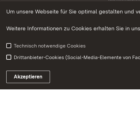
Verfassungss
Publikationen
Um unsere Webseite für Sie optimal gestalten und v
Datenschutz
Karriere
Glücksspielr
Weitere Informationen zu Cookies erhalten Sie in un
Waffenrecht
Technisch notwendige Cookies
Drittanbieter-Cookies (Social-Media-Elemente von Fac
Link zum Landesportal
Akzeptieren