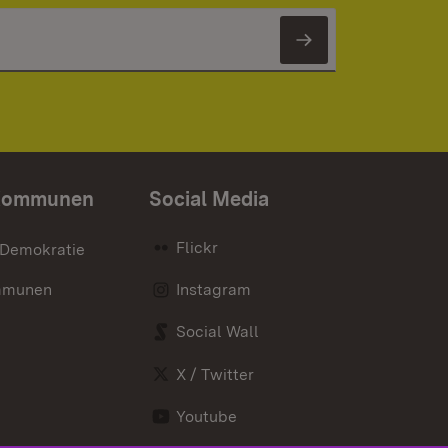
Newsletter 
Kommunen
Social Media
Flickr
 Demokratie
mmunen
Instagram
Social Wall
X / Twitter
Youtube