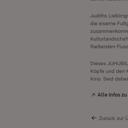
Judiths Lieblin
die eiserne Fuß
zusammenkommt, 
Kulturlandschaf
fließenden Fluss
Dieses JUHUBILÄ
Köpfe und den K
Kino. Seid dabei
Extern:
Alle Infos z
Zurück zur 