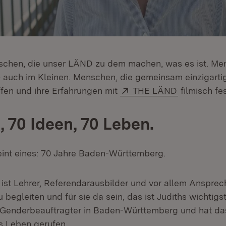
schen, die unser LÄND zu dem machen, was es ist. Me
– auch im Kleinen. Menschen, die gemeinsam einzigartig
Extern:
(Öffnet in 
ffen und ihre Erfahrungen mit
THE LÄND
filmisch fe
, 70 Ideen, 70 Leben.
reint eines: 70 Jahre Baden-Württemberg.
r ist Lehrer, Referendarausbilder und vor allem Ansprec
u begleiten und für sie da sein, das ist Judiths wichtig
er Genderbeauftragter in Baden-Württemberg und hat da
ns Leben gerufen.