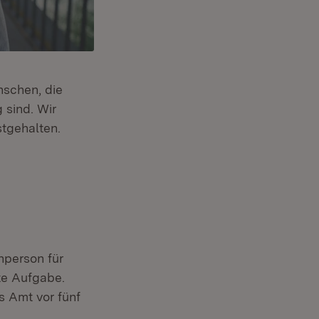
nschen, die
 sind. Wir
neuem Fenster)
stgehalten.
hperson für
ste Aufgabe.
s Amt vor fünf