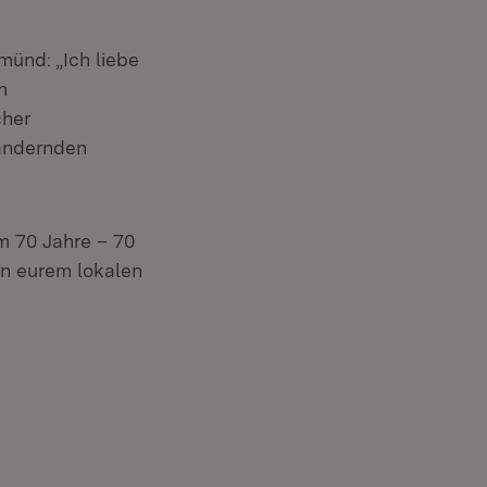
münd: „Ich liebe
h
cher
rändernden
m 70 Jahre – 70
in eurem lokalen
enster)