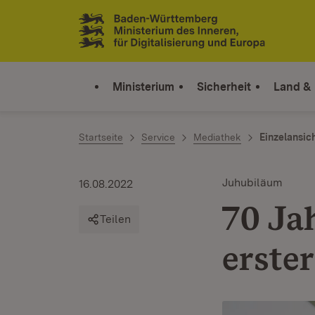
Zum Inhalt springen
Link zur Startseite
Ministerium
Sicherheit
Land &
Startseite
Service
Mediathek
Einzelansic
Juhubiläum
16.08.2022
70 Ja
Teilen
erste