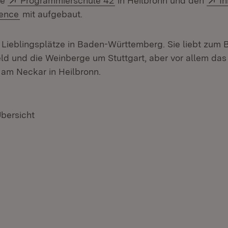
ie
Programmierschule 42
in Heilbronn und den
I
(Öffnet in neuem Fenster)
igence
mit aufgebaut.
 Lieblingsplätze in Baden-Württemberg. Sie liebt zum B
eld und die Weinberge um Stuttgart, aber vor allem da
(Öffnet in neuem Fenster)
am Neckar in Heilbronn.
Übersicht