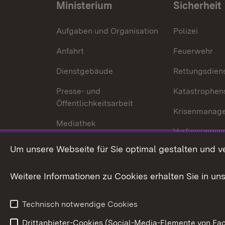
Ministerium
Sicherheit
Aufgaben und Organisation
Polizei
Anfahrt
Feuerwehr
Dienstgebäude
Rettungsdien
Presse- und
Katastrophen
Öffentlichkeitsarbeit
Krisenmanag
Mediathek
Verfassungss
Publikationen
Um unsere Webseite für Sie optimal gestalten und v
Datenschutz
Karriere
Glücksspielr
Weitere Informationen zu Cookies erhalten Sie in un
Waffenrecht
Technisch notwendige Cookies
Drittanbieter-Cookies (Social-Media-Elemente von Fac