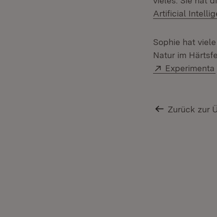
vieles. Sie hat d
Artificial Intell
Sophie hat viele
Natur im Härtsf
Extern:
Experimenta
Zurück zur 