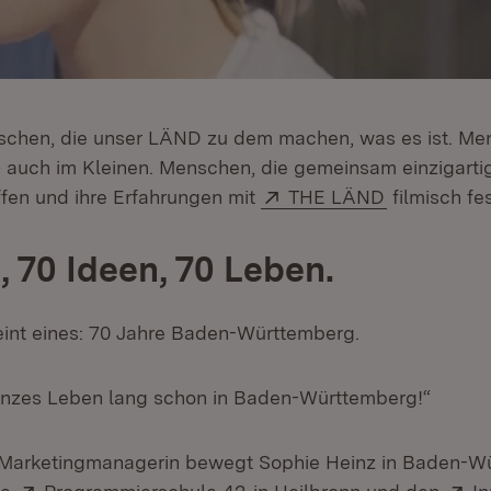
schen, die unser LÄND zu dem machen, was es ist. Me
– auch im Kleinen. Menschen, die gemeinsam einzigartig
Extern:
(Öffnet in 
ffen und ihre Erfahrungen mit
THE LÄND
filmisch fe
, 70 Ideen, 70 Leben.
reint eines: 70 Jahre Baden-Württemberg.
anzes Leben lang schon in Baden-Württemberg!“
 Marketingmanagerin bewegt Sophie Heinz in Baden-W
Extern:
(Öffnet in neuem Fenster)
Ex