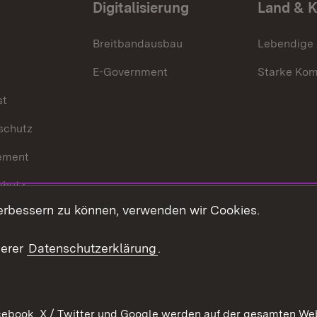
Digitalisierung
Land & 
Breitbandausbau
Lebendige
E-Government
Starke Ko
st
schutz
ement
chutz
erbessern zu können, verwenden wir Cookies.
echt
serer
Datenschutzerklärung
.
ebook, X / Twitter und Google werden auf der gesamten Webs