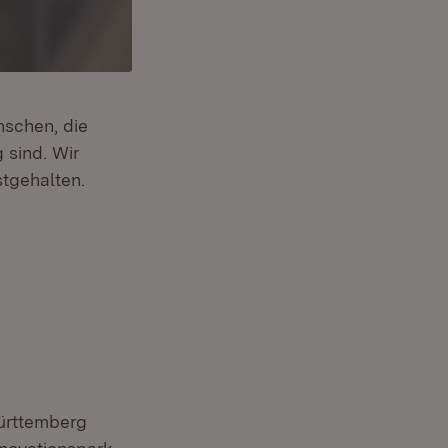
nschen, die
 sind. Wir
neuem Fenster)
stgehalten.
ürttemberg
tern: