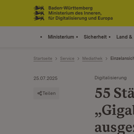
Zum Inhalt springen
Link zur Startseite
Ministerium
Sicherheit
Land &
Startseite
Service
Mediathek
Einzelansic
Digitalisierung
25.07.2025
55 St
Teilen
„Gig
ausge