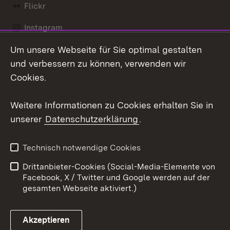
Flickr
Instagram
Um unsere Webseite für Sie optimal gestalten
Social Wall
und verbessern zu können, verwenden wir
X / Twitter
Cookies.
Youtube
Weitere Informationen zu Cookies erhalten Sie in
unserer
Datenschutzerklärung
.
Zum 
Kontakt
Datenschutz
Technisch notwendige Cookies
Barrierefreiheit
Benutzungshinweise
Drittanbieter-Cookies (Social-Media-Elemente von
Impressum
Cookies
Facebook, X / Twitter und Google werden auf der
gesamten Webseite aktiviert.)
Akzeptieren
Link zum Landesportal