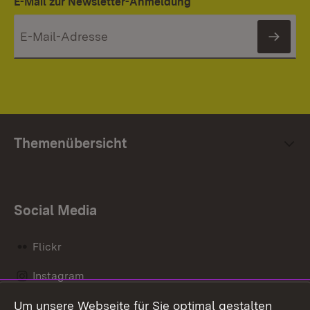
E-Mail zur Newsletter-Anmeldung
News
Themenübersicht
Social Media
Flickr
Instagram
Um unsere Webseite für Sie optimal gestalten
Social Wall