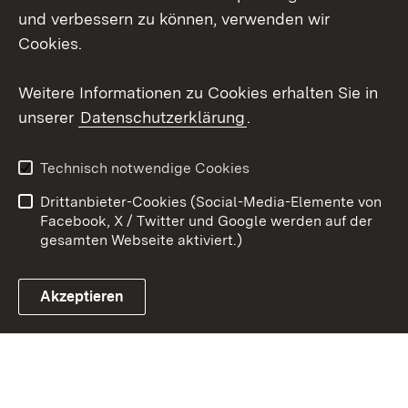
und verbessern zu können, verwenden wir
X / Twitter
Cookies.
Youtube
Weitere Informationen zu Cookies erhalten Sie in
unserer
Datenschutzerklärung
.
Zum 
Kontakt
Datenschutz
Technisch notwendige Cookies
Barrierefreiheit
Benutzungshinweise
Drittanbieter-Cookies (Social-Media-Elemente von
Impressum
Cookies
Facebook, X / Twitter und Google werden auf der
gesamten Webseite aktiviert.)
Akzeptieren
Link zum Landesportal