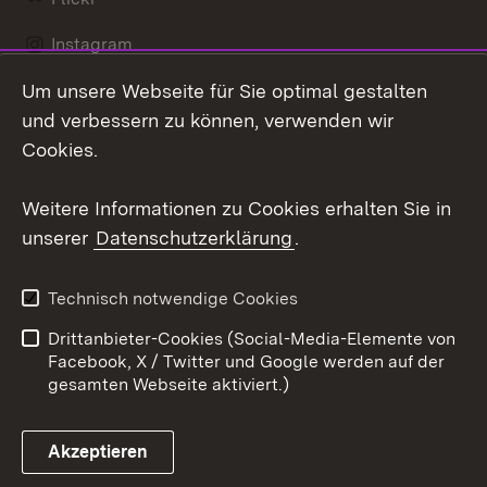
Instagram
Um unsere Webseite für Sie optimal gestalten
Social Wall
und verbessern zu können, verwenden wir
X / Twitter
Cookies.
Youtube
Weitere Informationen zu Cookies erhalten Sie in
unserer
Datenschutzerklärung
.
Zum 
Kontakt
Datenschutz
Technisch notwendige Cookies
Barrierefreiheit
Benutzungshinweise
Drittanbieter-Cookies (Social-Media-Elemente von
Impressum
Cookies
Facebook, X / Twitter und Google werden auf der
gesamten Webseite aktiviert.)
Akzeptieren
Link zum Landesportal