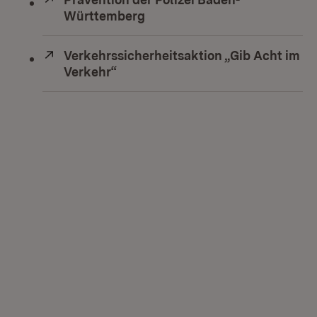
Württemberg
(Öffnet in neuem Fenster)
Extern:
Verkehrssicherheitsaktion „Gib Acht im
Verkehr“
(Öffnet in neuem Fenster)