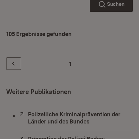
Suchen
105 Ergebnisse gefunden
1
Zurück
Weitere Publikationen
Extern:
Polizeiliche Kriminalprävention der
Länder und des Bundes
(Öffnet in neuem F
Extern:
Prävention der Polizei Baden-