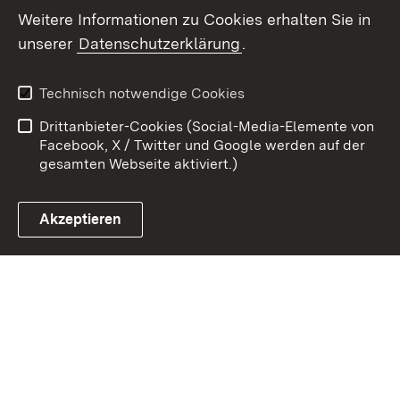
Weitere Informationen zu Cookies erhalten Sie in
unserer
Datenschutzerklärung
.
Zum 
Kontakt
Datenschutz
Technisch notwendige Cookies
Barrierefreiheit
Benutzungshinweise
Drittanbieter-Cookies (Social-Media-Elemente von
Impressum
Cookies
Facebook, X / Twitter und Google werden auf der
gesamten Webseite aktiviert.)
Akzeptieren
Link zum Landesportal