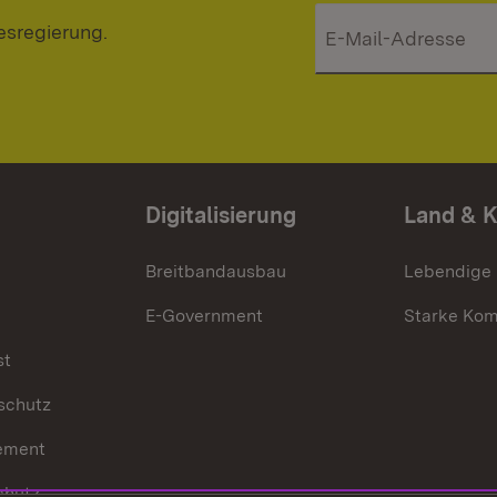
esregierung.
Digitalisierung
Land & 
Breitbandausbau
Lebendige
E-Government
Starke Ko
st
schutz
ement
chutz