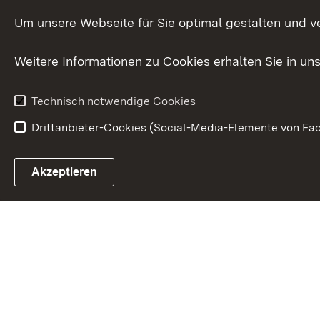
Publikationen
Um unsere Webseite für Sie optimal gestalten und v
Datenschutz
Karriere
Glücksspielr
Weitere Informationen zu Cookies erhalten Sie in un
Waffenrecht
Technisch notwendige Cookies
Drittanbieter-Cookies (Social-Media-Elemente von Fac
Link zum Landesportal
Akzeptieren