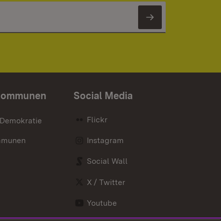
Newsletter 
Kommunen
Social Media
Flickr
 Demokratie
mmunen
Instagram
Social Wall
X / Twitter
Youtube