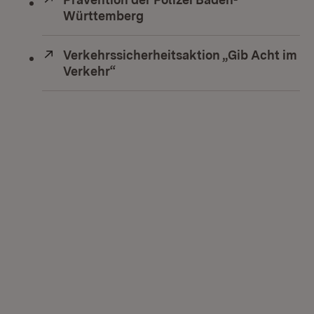
Württemberg
(Öffnet in neuem Fenster)
Extern:
Verkehrssicherheitsaktion „Gib Acht im
Verkehr“
(Öffnet in neuem Fenster)