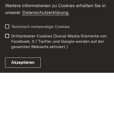
Weitere Informationen zu Cookies erhalten Sie in
unserer
Datenschutzerklärung
.
Zum 
Kontakt
Datenschutz
Technisch notwendige Cookies
Barrierefreiheit
Benutzungshinweise
Drittanbieter-Cookies (Social-Media-Elemente von
Impressum
Cookies
Facebook, X / Twitter und Google werden auf der
gesamten Webseite aktiviert.)
Akzeptieren
Link zum Landesportal