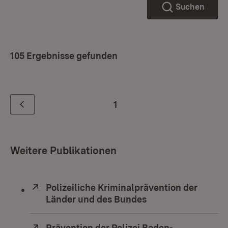
Suchen
105 Ergebnisse gefunden
1
Zurück
Weitere Publikationen
Extern:
Polizeiliche Kriminalprävention der
Länder und des Bundes
(Öffnet in neuem F
Extern:
Prävention der Polizei Baden-