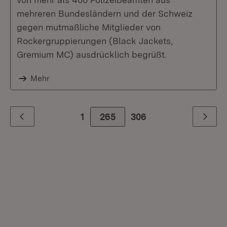
mehreren Bundesländern und der Schweiz
gegen mutmaßliche Mitglieder von
Rockergruppierungen (Black Jackets,
Gremium MC) ausdrücklich begrüßt.
Mehr
1
265
Zur letzte Seite
306
Zurück
Weiter