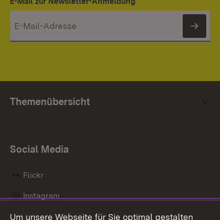
E-Mail zur Newsletter-Anmeldung
News
Themenübersicht
Social Media
Flickr
Instagram
Um unsere Webseite für Sie optimal gestalten
Social Wall