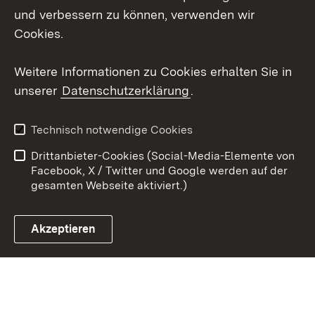
und verbessern zu können, verwenden wir
X / Twitter
Cookies.
Youtube
Weitere Informationen zu Cookies erhalten Sie in
unserer
Datenschutzerklärung
.
Zum 
Kontakt
Datenschutz
Technisch notwendige Cookies
Barrierefreiheit
Benutzungshinweise
Drittanbieter-Cookies (Social-Media-Elemente von
Impressum
Cookies
Facebook, X / Twitter und Google werden auf der
gesamten Webseite aktiviert.)
Akzeptieren
Link zum Landesportal