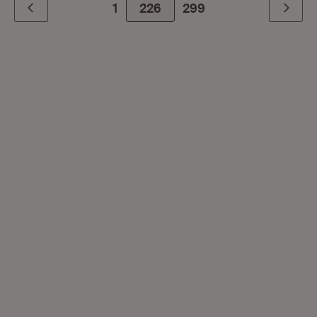
1
226
Zur letzte Seite
299
Zurück
Weiter