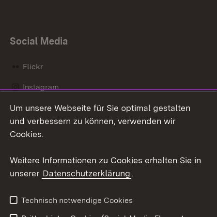
Social Media
Flickr
Instagram
Um unsere Webseite für Sie optimal gestalten
Social Wall
und verbessern zu können, verwenden wir
X / Twitter
Cookies.
Youtube
Weitere Informationen zu Cookies erhalten Sie in
unserer
Datenschutzerklärung
.
Zum 
Kontakt
Datenschutz
Technisch notwendige Cookies
Barrierefreiheit
Benutzungshinweise