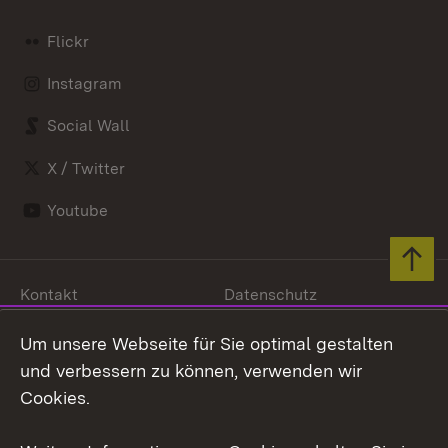
Flickr
Instagram
Social Wall
X / Twitter
Youtube
Zum 
Kontakt
Datenschutz
Barrierefreiheit
Benutzungshinweise
Um unsere Webseite für Sie optimal gestalten
Impressum
Cookies
und verbessern zu können, verwenden wir
Cookies.