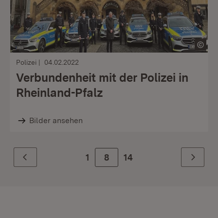
Polizei
04.02.2022
Verbundenheit mit der Polizei in
Rheinland-Pfalz
Bilder ansehen
1
Zur Seite
8
14
Zurück
Weiter