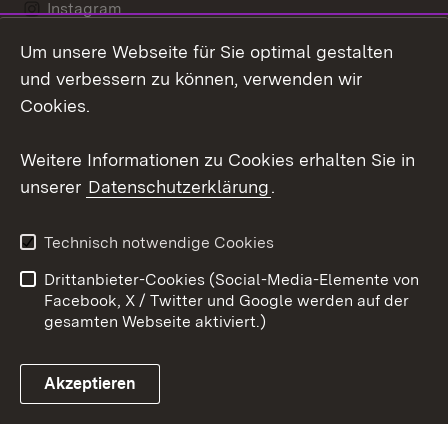
Instagram
Um unsere Webseite für Sie optimal gestalten
Social Wall
und verbessern zu können, verwenden wir
X / Twitter
Cookies.
Youtube
Weitere Informationen zu Cookies erhalten Sie in
unserer
Datenschutzerklärung
.
Zum 
Kontakt
Datenschutz
Technisch notwendige Cookies
Barrierefreiheit
Benutzungshinweise
Drittanbieter-Cookies (Social-Media-Elemente von
Impressum
Cookies
Facebook, X / Twitter und Google werden auf der
gesamten Webseite aktiviert.)
Akzeptieren
Link zum Landesportal