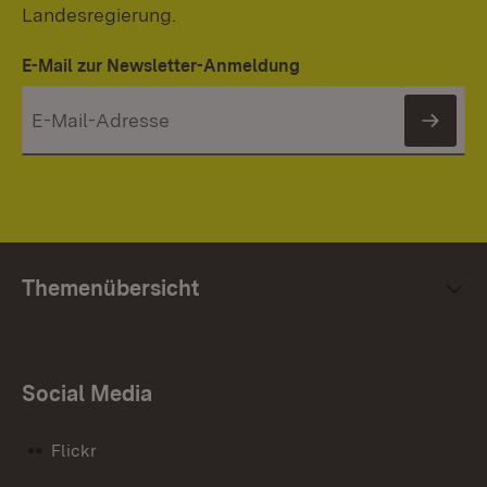
Landesregierung.
E-Mail zur Newsletter-Anmeldung
News
Themenübersicht
Social Media
Flickr