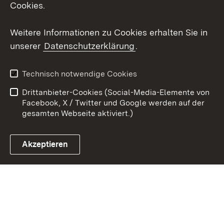
Cookies.
Youtube
Weitere Informationen zu Cookies erhalten Sie in
unserer
Datenschutzerklärung
.
Zum 
Kontakt
Datenschutz
Technisch notwendige Cookies
Barrierefreiheit
Benutzungshinweise
Drittanbieter-Cookies (Social-Media-Elemente von
Impressum
Cookies
Facebook, X / Twitter und Google werden auf der
gesamten Webseite aktiviert.)
Akzeptieren
Link zum Landesportal