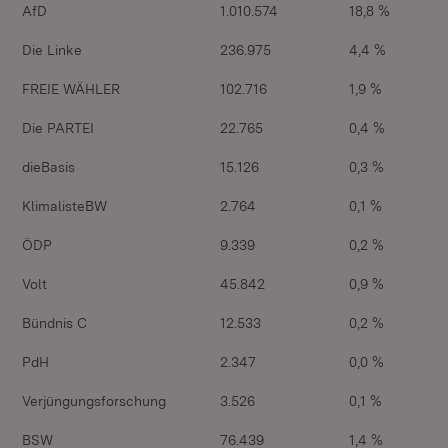
AfD
1.010.574
18,8 %
Die Linke
236.975
4,4 %
FREIE WÄHLER
102.716
1,9 %
Die PARTEI
22.765
0,4 %
dieBasis
15.126
0,3 %
KlimalisteBW
2.764
0,1 %
ÖDP
9.339
0,2 %
Volt
45.842
0,9 %
Bündnis C
12.533
0,2 %
PdH
2.347
0,0 %
Verjüngungsforschung
3.526
0,1 %
BSW
76.439
1,4 %