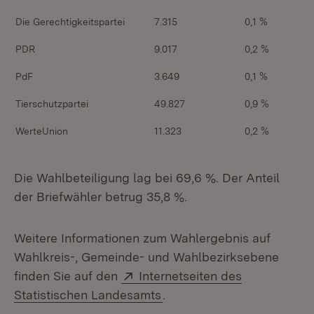
Die Gerechtigkeitspartei
7.315
0,1 %
PDR
9.017
0,2 %
PdF
3.649
0,1 %
Tierschutzpartei
49.827
0,9 %
WerteUnion
11.323
0,2 %
Die Wahlbeteiligung lag bei 69,6 %. Der Anteil
der Briefwähler betrug 35,8 %.
Weitere Informationen zum Wahlergebnis auf
Wahlkreis-, Gemeinde- und Wahlbezirksebene
Extern:
finden Sie auf den
Internetseiten des
(Öffnet in neuem Fenster)
Statistischen Landesamts
.